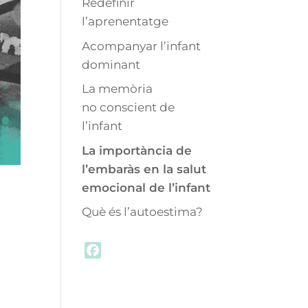
Redefinir
l’aprenentatge
Acompanyar l’infant
dominant
La memòria
no conscient de
l’infant
La importància de
l’embaràs en la salut
emocional de l’infant
Què és l’autoestima?
F
a
c
e