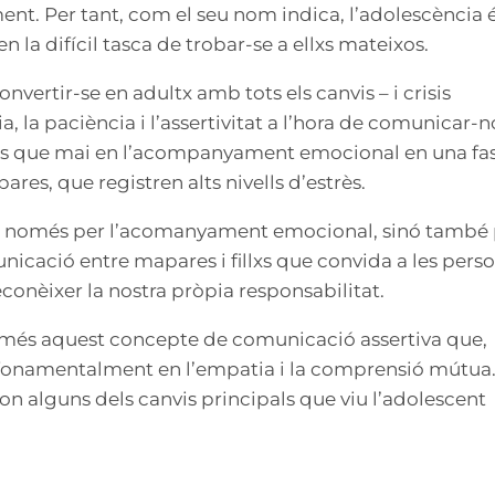
nt. Per tant, com el seu nom indica, l’adolescència 
uen la difícil tasca de trobar-se a ellxs mateixos.
nvertir-se en adultx amb tots els canvis – i crisis
, la paciència i l’assertivitat a l’hora de comunicar-n
es que mai en l’acompanyament emocional en una fa
res, que registren alts nivells d’estrès.
o només per l’acomanyament emocional, sinó també 
icació entre mapares i fillxs que convida a les pers
econèixer la nostra pròpia responsabilitat.
 més aquest concepte de comunicació assertiva que,
onamentalment en l’empatia i la comprensió mútua
 on alguns dels canvis principals que viu l’adolescent