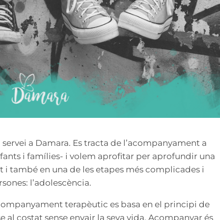
 servei a Damara. Es tracta de l’acompanyament a
fants i famílies- i volem aprofitar per aprofundir una
i també en una de les etapes més complicades i
sones: l’adolescència.
acompanyament terapèutic es basa en el principi de
-se al costat sense envair la seva vida. Acompanyar és