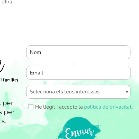
ell/a.
s per
He llegit i accepto la
política de privacitat
.
s per
s.
ENVIAR