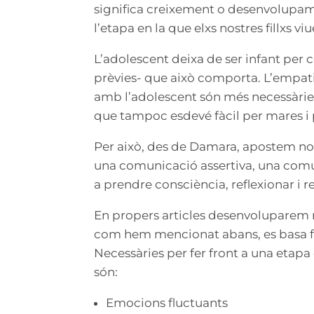
significa creixement o desenvolupame
l’etapa en la que elxs nostres fillxs vi
L’adolescent deixa de ser infant per co
prèvies- que això comporta. L’empatia
amb l’adolescent són més necessàri
que tampoc esdevé fàcil per mares i pa
Per això, des de Damara, apostem n
una comunicació assertiva, una comun
a prendre consciència, reflexionar i r
En propers articles desenvoluparem
com hem mencionat abans, es basa f
Necessàries per fer front a una etapa
són:
Emocions fluctuants