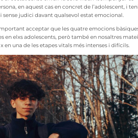
rsona, en aquest cas en concret de l’adolescent, i teni
 i sense judici davant qualsevol estat emocional.
important acceptar que les quatre emocions bàsiques
lides en elxs adolescents, però també en nosaltres mate
en una de les etapes vitals més intenses i difícils.