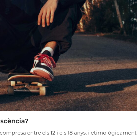
escència?
 compresa entre els 12 i els 18 anys, i etimològicament