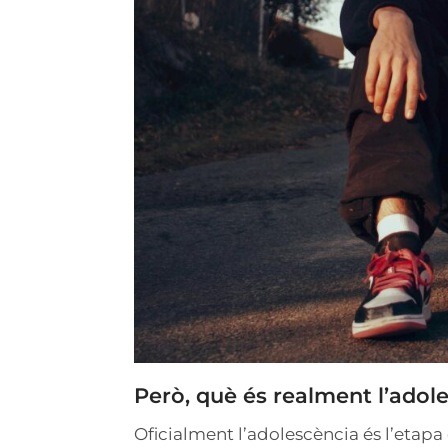
Però, què és realment l’adol
Oficialment l’adolescència és l’etapa