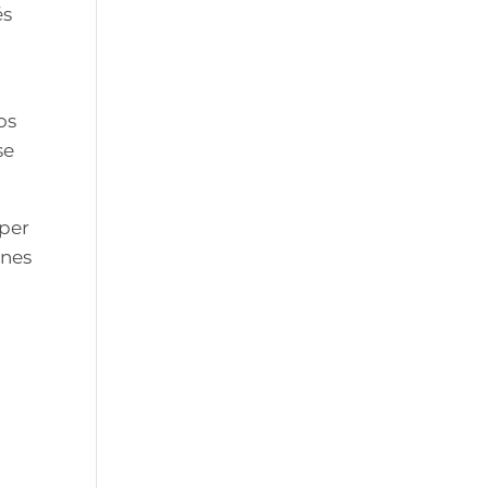
és
os
se
per
ones
.