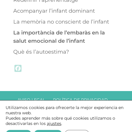
Redefinir l’aprenentatge
Acompanyar l’infant dominant
La memòria no conscient de l’infant
La importància de l’embaràs en la
salut emocional de l’infant
Què és l’autoestima?
F
a
c
e
b
AVISO LEGAL
POLÍTICA DE PRIVACIDAD
o
Utilizamos cookies para ofrecerte la mejor experiencia en
COOKIES
o
nuestra web.
k
Puedes aprender más sobre qué cookies utilizamos o
desactivarlas en los
ajustes
.
© COPYRIGHT DAMARA ACOMPANYAMENT TERAPÈUTIC A