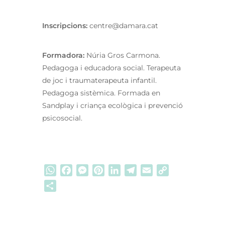
Inscripcions:
centre@damara.cat
Formadora:
Núria Gros Carmona.
Pedagoga i educadora social. Terapeuta
de joc i traumaterapeuta infantil.
Pedagoga sistèmica. Formada en
Sandplay i criança ecològica i prevenció
psicosocial.
WhatsApp
Facebook
Messenger
Pinterest
LinkedIn
Telegram
Email
Copy
Link
Comparteix