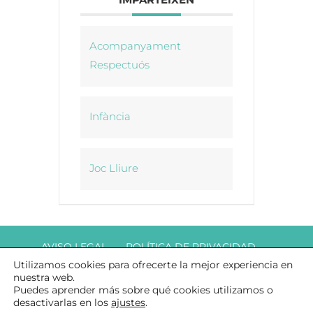
Acompanyament
Respectuós
Infància
Joc Lliure
AVISO LEGAL
POLÍTICA DE PRIVACIDAD
Utilizamos cookies para ofrecerte la mejor experiencia en
COOKIES
nuestra web.
Puedes aprender más sobre qué cookies utilizamos o
desactivarlas en los
ajustes
.
© COPYRIGHT DAMARA ACOMPANYAMENT TERAPÈUTIC A