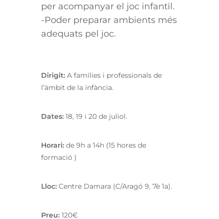
per acompanyar el joc infantil.
-Poder preparar ambients més
adequats pel joc.
Dirigit:
A famílies i professionals de
l’àmbit de la infància.
Dates:
18, 19 i 20 de juliol.
Horari:
de 9h a 14h (15 hores de
formació )
Lloc:
Centre Damara (C/Aragó 9, 7è 1a).
Preu:
120€