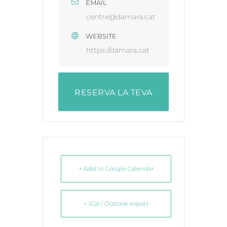
EMAIL
centre@damara.cat
WEBSITE
https://damara.cat
RESERVA LA TEVA
PLAÇA
+ Add to Google Calendar
+ iCal / Outlook export