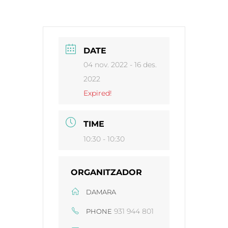
DATE
04 nov. 2022
- 16 des.
2022
Expired!
TIME
10:30 - 10:30
ORGANITZADOR
DAMARA
931 944 801
PHONE