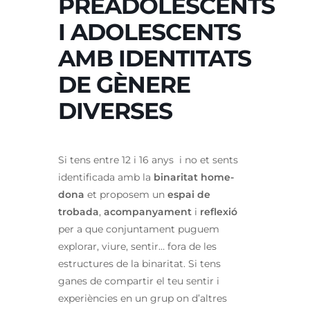
PREADOLESCENTS
I ADOLESCENTS
AMB IDENTITATS
DE GÈNERE
DIVERSES
Si tens entre 12 i 16 anys i no et sents
identificada amb la
binaritat home-
dona
et proposem un
espai de
trobada
,
acompanyament
i
reflexió
per a que conjuntament puguem
explorar, viure, sentir… fora de les
estructures de la binaritat. Si tens
ganes de compartir el teu sentir i
experiències en un grup on d’altres