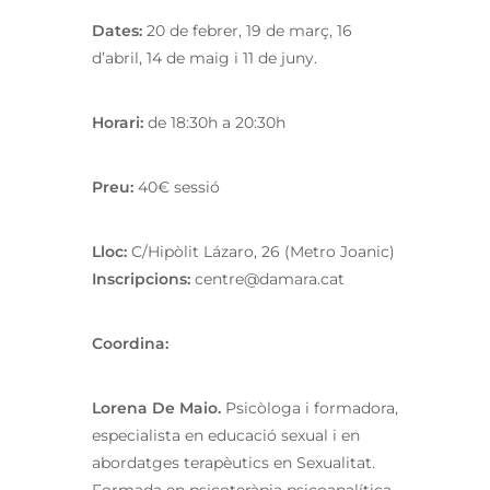
Dates:
20 de febrer, 19 de març, 16
d’abril, 14 de maig i 11 de juny.
Horari:
de 18:30h a 20:30h
Preu:
40€ sessió
Lloc:
C/Hipòlit Lázaro, 26 (Metro Joanic)
Inscripcions:
centre@damara.cat
Coordina:
Lorena De Maio.
Psicòloga i formadora,
especialista en educació sexual i en
abordatges terapèutics en Sexualitat.
Formada en psicoteràpia psicoanalítica