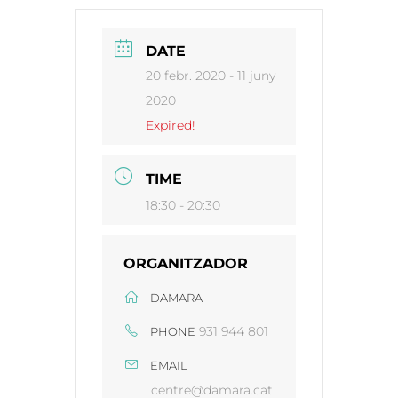
DATE
20 febr. 2020
- 11 juny
2020
Expired!
TIME
18:30 - 20:30
ORGANITZADOR
DAMARA
931 944 801
PHONE
EMAIL
centre@damara.cat