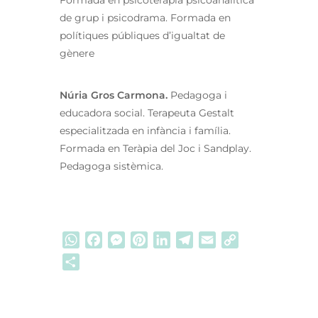
de grup i psicodrama. Formada en
polítiques públiques d’igualtat de
gènere
Núria Gros Carmona.
Pedagoga i
educadora social. Terapeuta Gestalt
especialitzada en infància i família.
Formada en Teràpia del Joc i Sandplay.
Pedagoga sistèmica.
WhatsApp
Facebook
Messenger
Pinterest
LinkedIn
Telegram
Email
Copy
Link
Comparteix