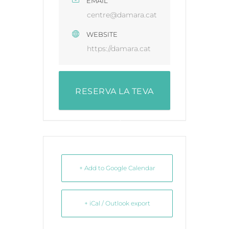
EMAIL
centre@damara.cat
WEBSITE
https://damara.cat
RESERVA LA TEVA
PLAÇA
+ Add to Google Calendar
+ iCal / Outlook export