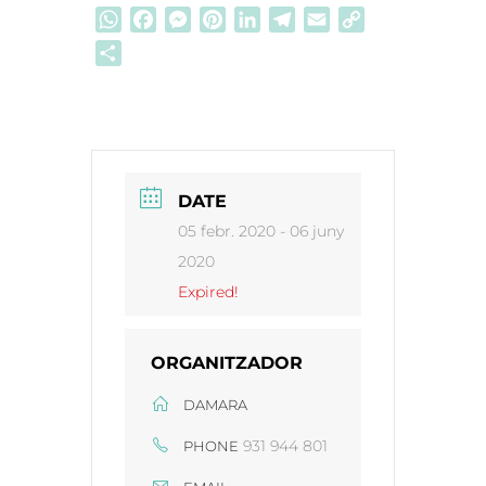
WhatsApp
Facebook
Messenger
Pinterest
LinkedIn
Telegram
Email
Copy
Link
Comparteix
DATE
05 febr. 2020
- 06 juny
2020
Expired!
ORGANITZADOR
DAMARA
931 944 801
PHONE