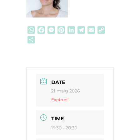
WhatsApp
Facebook
Messenger
Pinterest
LinkedIn
Telegram
Email
Copy
Link
Comparteix
DATE
21 maig 2026
Expired!
TIME
19:30 - 20:30