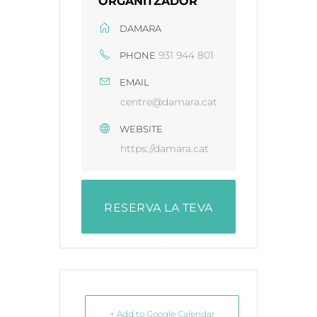
ORGANITZADOR
DAMARA
931 944 801
PHONE
EMAIL
centre@damara.cat
WEBSITE
https://damara.cat
RESERVA LA TEVA
PLAÇA
+ Add to Google Calendar